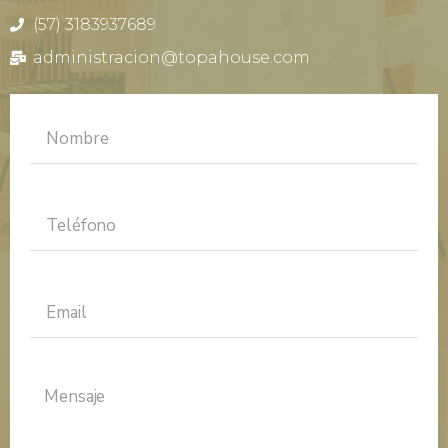
(57) 3183937689
administracion@topahouse.com